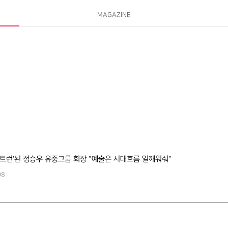
MAGAZINE
트런'된 정승우 유중그룹 회장 "예술은 시대흐름 일깨워줘"
08