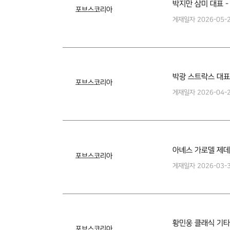
박지만 삼미 대표 
포브스코리아
게재일자
2026-05-
박광 스트락스 대표
포브스코리아
게재일자
2026-04-
아녜스 가로델 제데
포브스코리아
게재일자
2026-03-
황민웅 클래식 기타
포브스코리아