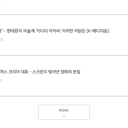
록”…현대百이 미술계 ‘키다리 아저씨’ 자처한 까닭은 [K-메디치⑥]
29
쳐스 코리아 대표 - 스크린이 빚어낸 영화의 본질
01
MORE