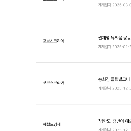
게재일자
2026-03-
권재영 뮤씨움 공동
포브스코리아
게재일자
2026-01-
송희경 클럽발코니 
포브스코리아
게재일자
2025-12-
‘법학도’ 청년이 예
헤럴드경제
게재일자
2025-12-