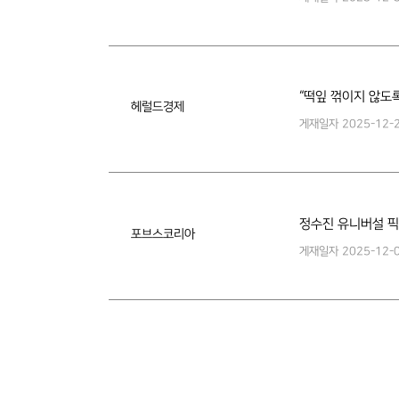
“떡잎 꺾이지 않도
헤럴드경제
게재일자
2025-12-
정수진 유니버설 픽
포브스코리아
게재일자
2025-12-